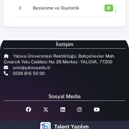
13
3
Beslenme ve Diyetetik
Yayın
İletişim
Yalova Üniversitesi Rektörlüğü, Bahçelievler Mah.
Çınarcık Yolu Caddesi No: 26 Merkez - YALOVA, 77200
unis@yalova.edu.tr
0226 815 50 00
Sosyal Media
Talent Yazılım