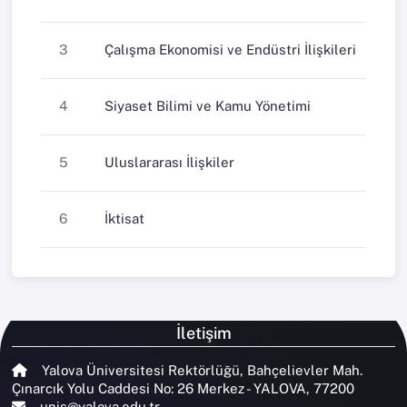
3
Çalışma Ekonomisi ve Endüstri İlişkileri
4
Siyaset Bilimi ve Kamu Yönetimi
5
Uluslararası İlişkiler
6
İktisat
İletişim
Yalova Üniversitesi Rektörlüğü, Bahçelievler Mah.
Çınarcık Yolu Caddesi No: 26 Merkez - YALOVA, 77200
unis@yalova.edu.tr