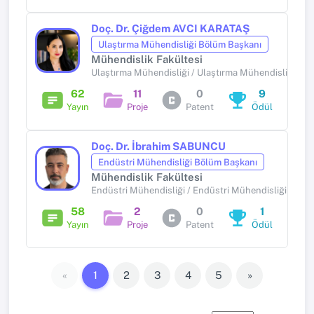
Doç. Dr. Çiğdem AVCI KARATAŞ
Ulaştırma Mühendisliği Bölüm Başkanı
Mühendislik Fakültesi
Ulaştırma Mühendisliği / Ulaştırma Mühendisliği
62
11
0
9
Yayın
Proje
Patent
Ödül
Doç. Dr. İbrahim SABUNCU
Endüstri Mühendisliği Bölüm Başkanı
Mühendislik Fakültesi
Endüstri Mühendisliği / Endüstri Mühendisliği
58
2
0
1
Yayın
Proje
Patent
Ödül
«
1
2
3
4
5
»