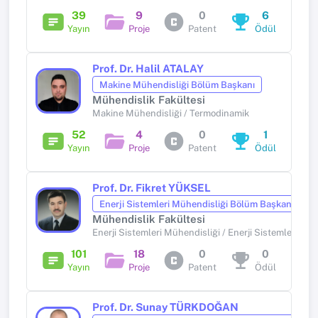
39
9
0
6
Yayın
Proje
Patent
Ödül
Prof. Dr. Halil ATALAY
Makine Mühendisliği Bölüm Başkanı
Mühendislik Fakültesi
Makine Mühendisliği / Termodinamik
52
4
0
1
Yayın
Proje
Patent
Ödül
Prof. Dr. Fikret YÜKSEL
Enerji Sistemleri Mühendisliği Bölüm Başkanı
Mühendislik Fakültesi
Enerji Sistemleri Mühendisliği / Enerji Sistemleri Müh
101
18
0
0
Yayın
Proje
Patent
Ödül
Prof. Dr. Sunay TÜRKDOĞAN