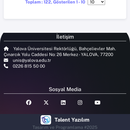
Toplam : 122, Gösterilen 1 - 10
İletişim
Yalova Üniversitesi Rektörlüğü, Bahçelievler Mah.
Çınarcık Yolu Caddesi No: 26 Merkez - YALOVA, 77200
unis@yalova.edu.tr
0226 815 50 00
Sosyal Media
Talent Yazılım
Tasarım ve Programlama #2025