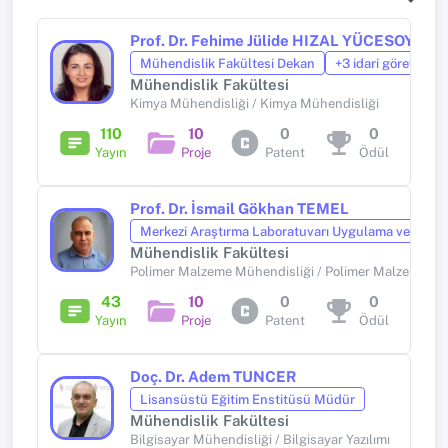
Prof. Dr. Fehime Jülide HIZAL YÜCESOY
Mühendislik Fakültesi Dekan
+3 idari görev
Mühendislik Fakültesi
Kimya Mühendisliği / Kimya Mühendisliği
110
10
0
0
Yayın
Proje
Patent
Ödül
Prof. Dr. İsmail Gökhan TEMEL
Merkezi Araştırma Laboratuvarı Uygulama ve Araş
Mühendislik Fakültesi
Polimer Malzeme Mühendisliği / Polimer Malzeme Mü
43
10
0
0
Yayın
Proje
Patent
Ödül
Doç. Dr. Adem TUNCER
Lisansüstü Eğitim Enstitüsü Müdür
Mühendislik Fakültesi
Bilgisayar Mühendisliği / Bilgisayar Yazılımı