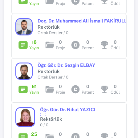
Yayın
Proje
Patent
Ödül
Doç. Dr. Muhammed Ali İsmail FAKİRULLAH
Rektörlük
Ortak Dersler / 0
18
0
0
0
Yayın
Proje
Patent
Ödül
Öğr. Gör. Dr. Sezgin ELBAY
Rektörlük
Ortak Dersler / 0
61
0
0
0
Yayın
Proje
Patent
Ödül
Öğr. Gör. Dr. Nihal YAZICI
Rektörlük
0 / 0
25
0
0
0