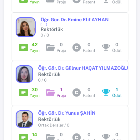
Yayın
Proje
Patent
Ödül
Öğr. Gör. Dr. Emine Elif AYHAN
Rektörlük
0 / 0
42
0
0
0
Yayın
Proje
Patent
Ödül
Öğr. Gör. Dr. Gülnur HAÇAT YILMAZOĞLU
Rektörlük
0 / 0
30
1
0
1
Yayın
Proje
Patent
Ödül
Öğr. Gör. Dr. Yunus ŞAHİN
Rektörlük
Ortak Dersler / 0
14
0
0
0