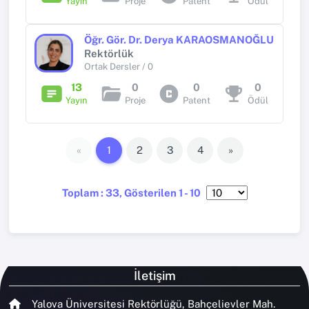
Yayın
Proje
Patent
Ödül
Öğr. Gör. Dr. Derya KARAOSMANOĞLU
Rektörlük
Ortak Dersler / 0
13
0
0
0
Yayın
Proje
Patent
Ödül
«
1
2
3
4
»
Toplam : 33, Gösterilen 1 - 10
İletişim
Yalova Üniversitesi Rektörlüğü, Bahçelievler Mah.