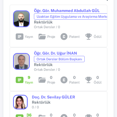
Öğr. Gör. Muhammed Abdullah GÜL
Uzaktan Eğitim Uygulama ve Araştırma Merkezi Mü
Rektörlük
Ortak Dersler / 0
Yayın
Proje
Patent
Ödül
Öğr. Gör. Dr. Uğur İNAN
Ortak Dersler Bölüm Başkanı
Rektörlük
Ortak Dersler / 0
9
0
0
0
Yayın
Proje
Patent
Ödül
Doç. Dr. Sevilay GÜLER
Rektörlük
0 / 0
36
0
0
0