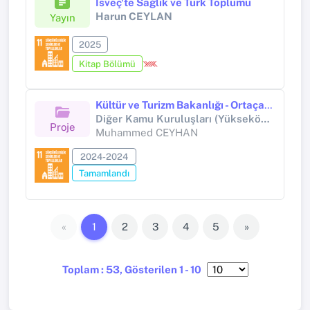
İsveç'te Sağlık ve Türk Toplumu
Harun CEYLAN
Yayın
2025
Kitap Bölümü
Kültür ve Turizm Bakanlığı - Ortaçağ ve Türk İslam Dönemi Eserleri Arkeolojik Yüzey Araştırması (2024)
Diğer Kamu Kuruluşları (Yükseköğretim Kurumları Hariç) (Diğer kamu kuruluşları (Yükseköğretim Kurumları hariç))
Proje
Muhammed CEYHAN
2024-2024
Tamamlandı
«
1
2
3
4
5
»
Toplam : 53, Gösterilen 1 - 10