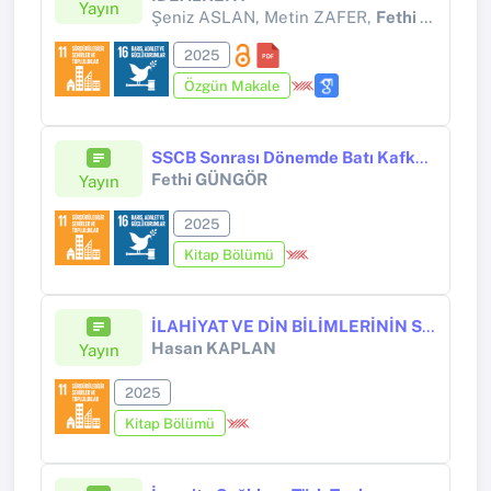
Yayın
Şeniz ASLAN, Metin ZAFER,
Fethi GÜNGÖR
2025
Özgün Makale
SSCB Sonrası Dönemde Batı Kafkasya’da İslamiyet’in Yeniden Yükselişi
Fethi GÜNGÖR
Yayın
2025
Kitap Bölümü
İLAHİYAT VE DİN BİLİMLERİNİN SÜRDÜRÜLEBİLİR BİR DİNÎ FORMASYON OLUŞTURMADAKİ ROLÜ ÜZERİNE BAZI MÜLAHAZALAR
Hasan KAPLAN
Yayın
2025
Kitap Bölümü