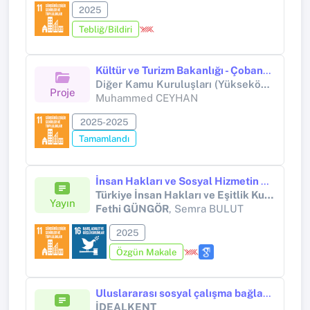
2025
Tebliğ/Bildiri
Kültür ve Turizm Bakanlığı - Çobankale Kazısı (2025)
Diğer Kamu Kuruluşları (Yükseköğretim Kurumları Hariç) (Diğer kamu kuruluşları (Yükseköğretim Kurumları hariç))
Proje
Muhammed CEYHAN
2025-2025
Tamamlandı
İnsan Hakları ve Sosyal Hizmetin Ortak Değeri “İnsanlık”: Gazze Soykırımı Örneği
Türkiye İnsan Hakları ve Eşitlik Kurumu Akademik Dergisi
Yayın
Fethi GÜNGÖR
, Semra BULUT
2025
Özgün Makale
Uluslararası sosyal çalışma bağlamında kentkırım
İDEALKENT