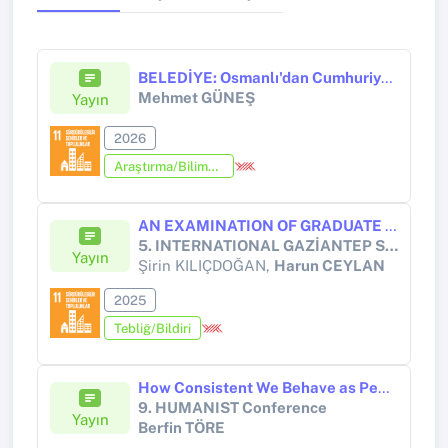
BELEDİYE: Osmanlı'dan Cumhuriyet'e Yerel Yönetimler
Mehmet GÜNEŞ
Yayın
2026
Araştırma/Bilimsel Kitap (Tez Hariç)
AN EXAMINATION OF GRADUATE THESES AND TR DİZIN ARTICLES WRITTEN ON AGED-FRIENDLY CITIES IN TÜRKİYE
5. INTERNATIONAL GAZİANTEP SCIENTIFIC RESEARCH CONGRESS
Yayın
Şirin KILIÇDOĞAN,
Harun CEYLAN
2025
Tebliğ/Bildiri
How Consistent We Behave as Pedestrian or Driver? Does Traffic Accident or Driving Experience Influence Our Behavior?
9. HUMANIST Conference
Yayın
Berfin TÖRE