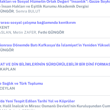
e İnsan Hakları ve Eşitlik Kurumu Akademik Dergisi
 GÜNGÖR
, Semra BULUT
rarası sosyal çalışma bağlamında kentkırım
KENT
ASLAN, Metin ZAFER,
Fethi GÜNGÖR
onrası Dönemde Batı Kafkasya’da İslamiyet’in Yeniden Yükseli
 GÜNGÖR
 KAPLAN
te Sağlık ve Türk Toplumu
 CEYLAN
da Yeni Tespit Edilen Tarihi Yol ve Köprüler