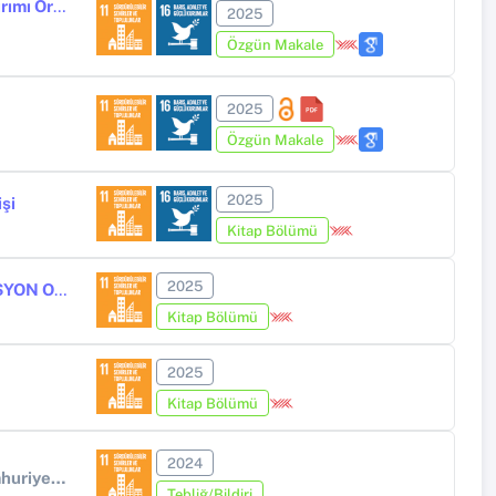
İnsan Hakları ve Sosyal Hizmetin Ortak Değeri “İnsanlık”: Gazze Soykırımı Örneği
2025
Özgün Makale
2025
Özgün Makale
2025
şi
Kitap Bölümü
2025
İLAHİYAT VE DİN BİLİMLERİNİN SÜRDÜRÜLEBİLİR BİR DİNÎ FORMASYON OLUŞTURMADAKİ ROLÜ ÜZERİNE BAZI MÜLAHAZALAR
Kitap Bölümü
2025
Kitap Bölümü
2024
Prof. Dr. Halil İnalcık'ın Mirası: Osmanlı Devleti'nin Kuruluşundan Cumhuriyet Türkiye'sine Uluslararası Tarih Araştırmaları Sempozyumu 27-28 Temmuz 2024
Tebliğ/Bildiri