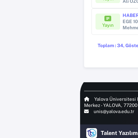
Ali Ö
Yayın
Mehme
Toplam : 34, Göster
Yalova Üniversitesi 
Merkez - YALOVA, 77200
unis@yalova.edu.tr
Talent Yazılım