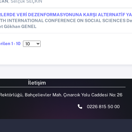
ZCAN
, Selçuk SEÇKİN
t Gökhan GENEL
ilen 1 - 10
İletişim
Rektörlüğü, Bahçelievler Mah. Çınarcık Yolu Caddesi No: 26
0226 815 50 00