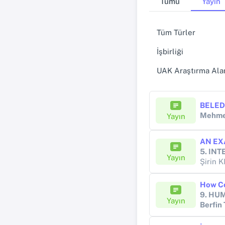
Tümü
Yayın
Tüm Türler
İşbirliği
UAK Araştırma Alan
BELEDİ
Mehme
Yayın
5. IN
Yayın
Şirin 
9. HU
Yayın
Berfin