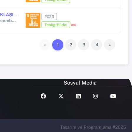
HABERLERDE VERİ DEZENFORMASYONUNA KARŞI ALTERNATİF YAKLAŞIMLAR: “WWW.TEYİT.ORG” SİTESİ
2023
EGE 10TH INTERNATIONAL CONFERENCE ON SOCIAL SCIENCES December 22-24, 23 Izmir
Tebliğ/Bildiri
«
1
2
3
4
»
Sosyal Media
Tasarım ve Programlama #2025