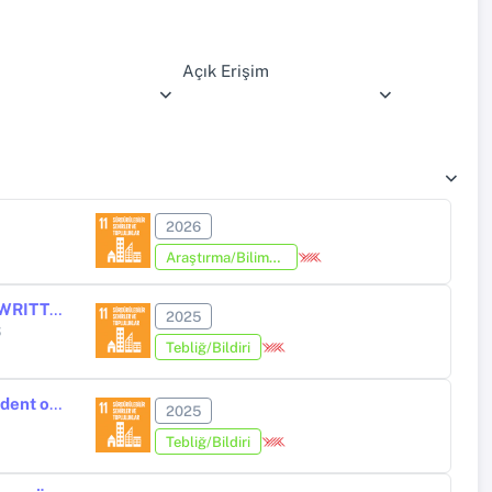
Açık Erişim
2026
Araştırma/Bilimsel Kitap (Tez Hariç)
AN EXAMINATION OF GRADUATE THESES AND TR DİZIN ARTICLES WRITTEN ON AGED-FRIENDLY CITIES IN TÜRKİYE
2025
S
Tebliğ/Bildiri
How Consistent We Behave as Pedestrian or Driver? Does Traffic Accident or Driving Experience Influence Our Behavior?
2025
Tebliğ/Bildiri