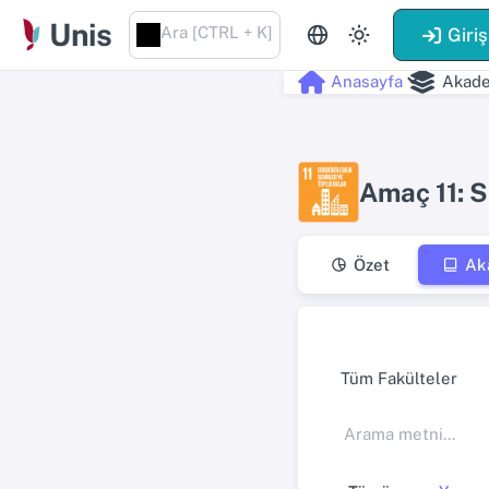
Unis
Ara [CTRL + K]
Giriş
Anasayfa
Akade
Amaç 11: S
Özet
Ak
Tüm Fakülteler