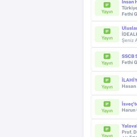
Türkiy
Yayın
Fethi
Ulusla
İDEAL
Yayın
Şeniz 
SSCB S
Fethi
Yayın
Hasan
Yayın
İsveç'
Harun
Yayın
Yalova'
Yayın