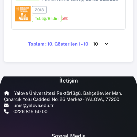
2013
Tebliğ/Bildiri
Toplam : 10, Gösterilen 1 - 10
İletişim
Yalova Üniversitesi Rektörlüğü, Bahçelievler Mah.
Çınarcık Yolu Caddesi No: 26 Merkez - YALOVA, 77200
unis@yalova.edu.tr
0226 815 50 00
Sosyal Media