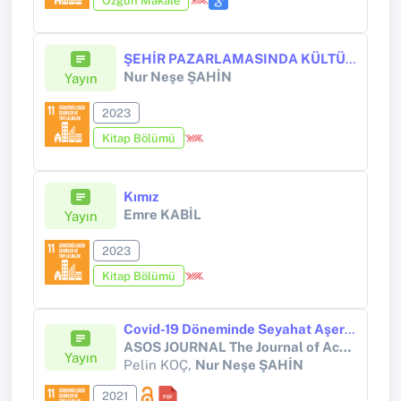
Özgün Makale
ŞEHİR PAZARLAMASINDA KÜLTÜREL FAALİYETLERİN YERİ VE ÖNEMİ
Nur Neşe ŞAHİN
Yayın
2023
Kitap Bölümü
Kımız
Emre KABİL
Yayın
2023
Kitap Bölümü
Covid-19 Döneminde Seyahat Aşerme ve Seyahat Motivasyonları
ASOS JOURNAL The Journal of Academic Social Sciences
Yayın
Pelin KOÇ,
Nur Neşe ŞAHİN
2021