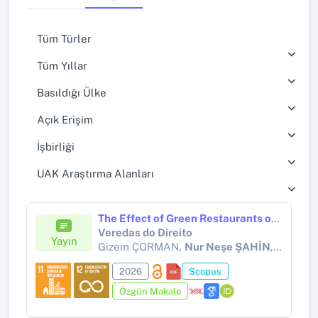
Tüm Türler
Tüm Yıllar
Basıldığı Ülke
Açık Erişim
İşbirliği
UAK Araştırma Alanları
The Effect of Green Restaurants on Consumer Preferences in the Context of Sustainability
Veredas do Direito
Yayın
Gizem ÇORMAN,
Nur Neşe ŞAHİN
, Emrah ÖRGÜN, Aydın ÜNAL
2026
Scopus
Özgün Makale