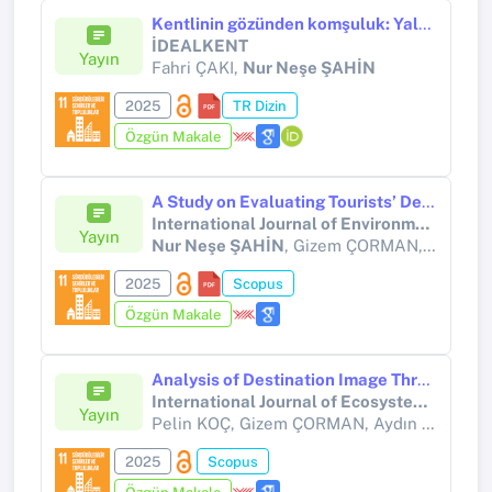
Kentlinin gözünden komşuluk: Yalnız yaşayan bireyler ve çekirdek aileler özelinde bir karşılaştırma
İDEALKENT
Yayın
Fahri ÇAKI,
Nur Neşe ŞAHİN
2025
TR Dizin
Özgün Makale
A Study on Evaluating Tourists’ Destination Accommodation Experiences
International Journal of Environmental Sciences
Yayın
Nur Neşe ŞAHİN
, Gizem ÇORMAN, Aydın ÜNAL, Pelin KOÇ
2025
Scopus
Özgün Makale
Analysis of Destination Image Through Word Association Test: The Case of Sinop as an Eco-Tourism Destination
International Journal of Ecosystems and Ecology Science
Yayın
Pelin KOÇ, Gizem ÇORMAN, Aydın ÜNAL,
N
2025
Scopus