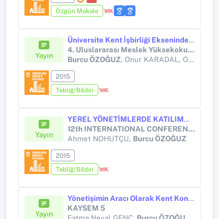
Özgün Makale
Üniversite Kent İşbirliği Ekseninde Bölgesel Kalkınma Ve Karşılıklı Beklenti Analizleri Armutlu Meslek Yüksekokulu
4. Uluslararası Meslek Yüksekokulları Sempozyumu
Yayın
Burcu ÖZOĞUZ
, Onur KARADAL, Oya Irmak CEBECİ, Derya GÜROY
2015
Tebliğ/Bildiri
YEREL YÖNETİMLERDE KATILIMCI SÜREÇLER KATILIMCI BÜTÇE VE NİLÜFER BELEDİYESİ
12th INTERNATIONAL CONFERENCE on KNOWLEDGE, ECONOMY MANAGEMENT PROCEEDINGS
Yayın
Ahmet NOHUTÇU,
Burcu ÖZOĞUZ
2015
Tebliğ/Bildiri
Yönetişimin Aracı Olarak Kent Konseyleri ve Web Yapılanmalarının İşlevselliği
KAYSEM 5
Yayın
Fatma Neval GENÇ,
Burcu ÖZOĞUZ
, Murat