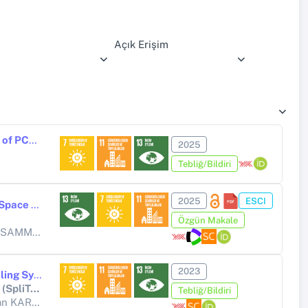
Açık Erişim
Numerical Study on Latent Heat Storage and Energy Saving Potential of PCM Walls
2025
Tebliğ/Bildiri
2025
ESCI
Numerical Investigation of Airflow Dynamics and Thermal Comfort in Space Station Habitats Under Microgravity Conditions
Özgün Makale
AMMOUDA
2023
Investigation of Electricity Consumption and CO2 Emissions from Cooling System Operation Strategies in Mosques
8th International Conference on Smart and Sustainable Technologies (SpliTech)
Tebliğ/Bildiri
KARABAY