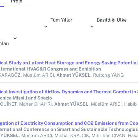
Proje
Tüm Yıllar
Basıldığı Ülke
ları
nternational HVAC&R Congress and Exhibition
KARAGÖZ, Müslüm ARICI,
Ahmet YÜKSEL
, Ruitong YANG
cnica Missili and Spazio
AOUİNET, Maher DHAHRİ,
Ahmet YÜKSEL
, Müslüm ARICI, Habib S
 YÜKSEL
, Müslüm ARICI, Michal KRAJCİK, Mihriban CİVAN, Hasan 