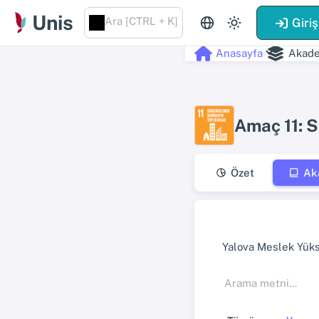
Unis
Ara [CTRL + K]
Giriş
Anasayfa
Akade
Amaç 11: S
Özet
Ak
Yalova Meslek Yük