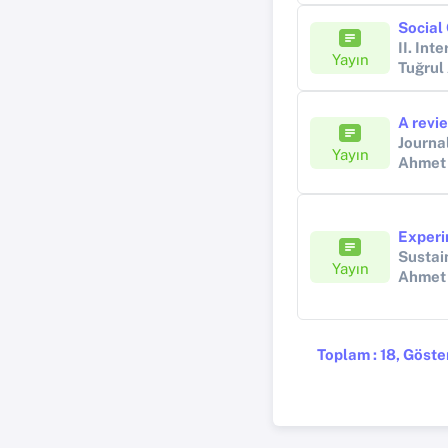
II. In
Yayın
Tuğrul
Journa
Yayın
Ahmet
Sustai
Yayın
Ahmet
Toplam : 18, Göster