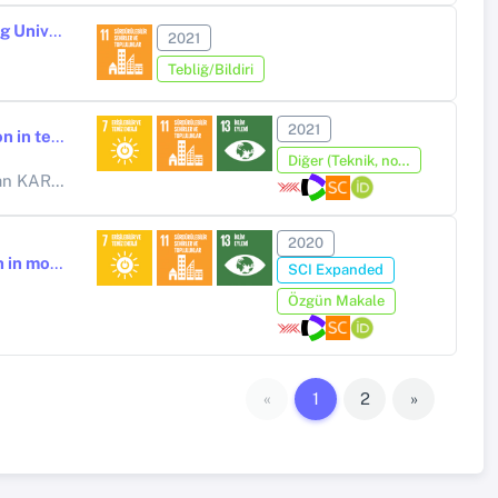
Social Commerce Tendency on Social Media Platforms: A Study Among University Students
2021
Tebliğ/Bildiri
2021
A review on thermal comfort, indoor air quality and energy consumption in temples
Diğer (Teknik, not, yorum, vaka takdimi, editöre mektup, özet, kitap krıtiği, araştırma notu, bilirkişi raporu ve benzeri)
KARABAY
2020
Experimental investigation of thermal comfort and CO2 concentration in mosques: A case study in warm temperate climate of Yalova, Turkey
SCI Expanded
Özgün Makale
«
1
2
»