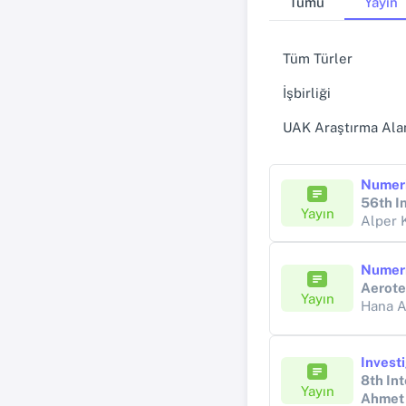
Tümü
Yayın
Tüm Türler
İşbirliği
UAK Araştırma Alan
56th I
Yayın
Alper 
Aerote
Yayın
Hana 
Yayın
Ahmet