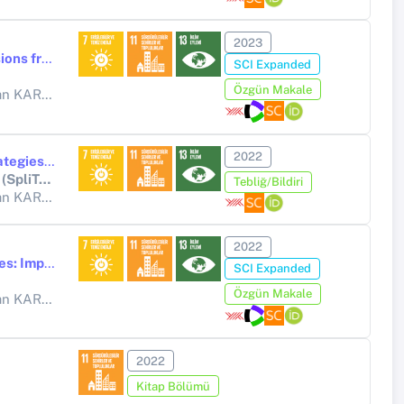
2023
Developing a Strategy to Reduce Energy Consumption and CO2 Emissions from Underfloor Heating Systems in Mosques: A Case Study of a Typical Neighbourhood Mosque
SCI Expanded
Özgün Makale
KARABAY
2022
Reduction of Natural Gas Consumption by Establishing Operation Strategies of Heating Systems in Mosques
7th International Conference on Smart and Sustainable Technologies (SpliTech)
Tebliğ/Bildiri
KARABAY
2022
Energy consumption, thermal comfort, and indoor air quality in mosques: Impact of Covid-19 measures
SCI Expanded
Özgün Makale
KARABAY
2022
Kitap Bölümü