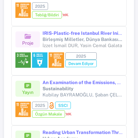
2025
Tebliğ/Bildiri
IRIS-Plastic-free Istanbul River Initiative for Sustainability" (İstanbul Nehirlerinde Plastik Kirliliğine Karşı Yenilikçi ve Katılımcı Çözüm Girişimi)
Birleşmiş Milletler, Dünya Bankası, UNESCO, Avrupa Birliği ve Avrupa Konseyi Destekli Proje (Avrupa Birliği)
Proje
İzzet İsmail DUR, Yasin Cemal Galata
2025
Devam Ediyor
An Examination of the Emissions, Cost, and Time of Intermodal Transportation
Sustainability
Yayın
Kubilay BAYRAMOĞLU, Şaban ÇELİKOĞLU,
2025
SSCI
Özgün Makale
Reading Urban Transformation Through Cinema