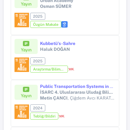
Urban Academy
Yayın
Osman SÜMER
2025
Özgün Makale
Kubbetü’s-Sahre
Haluk DOĞAN
Yayın
2025
Araştırma/Bilimsel Kitap (Tez Hariç)
Public Transportation Systems in Small And Medium Sized Cities: An Evaluation of the Yalova Case
İSARC 4. Uluslararası Uludağ Bilimsel Araştırmalar konferansı
Yayın
Metin ÇANCI
, Çiğdem Avcı KARATAŞ, Sinem Bozatlı KARTAL
2024
Tebliğ/Bildiri