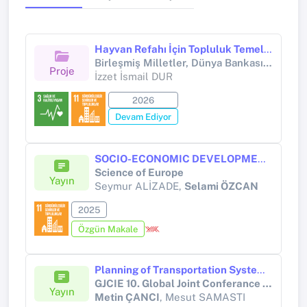
Hayvan Refahı İçin Topluluk Temelli Gıda Bankacılığı Modeli Sarıyer Pilot Uygulaması (SD6/GEN/0152)
Birleşmiş Milletler, Dünya Bankası, UNESCO, Avrupa Birliği ve Avrupa Konseyi Destekli Proje (Avrupa Birliği)
Proje
İzzet İsmail DUR
2026
Devam Ediyor
SOCIO-ECONOMIC DEVELOPMENT TRAJECTORIES IN AZERBAIJAN: CURRENT TRENDS AND KEY CHALLENGES
Science of Europe
Yayın
Seymur ALİZADE,
Selami ÖZCAN
2025
Özgün Makale
Planning of Transportation Systems in Smart Cities
GJCIE 10. Global Joint Conferance on Industrial Engineering and Its Apllication Areas
Yayın
Metin ÇANCI
, Mesut SAMASTI