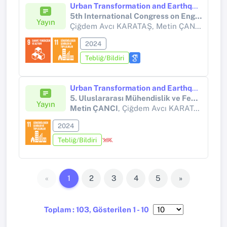
Urban Transformation and Earthquake Resilience: Strategies and Case Study In Yalova Province, Türkiye
5th International Congress on Engineering and Sciences
Yayın
Çiğdem Avcı KARATAŞ, Metin ÇANCI,
Ali P
2024
Tebliğ/Bildiri
Urban Transformation and Earthqueke Resiilence Strategies and Case Study in Yalova
5. Uluslararası Mühendislik ve Fen Bilimleri Bildiri Kitabı
Yayın
Metin ÇANCI
, Çiğdem Avcı KARATAŞ, Sinem Bozatlı KARTAL, Ali PİŞKİN
2024
Tebliğ/Bildiri
«
1
2
3
4
5
»
Toplam : 103, Gösterilen 1 - 10