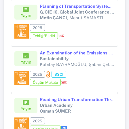
Planning of Transportation Systems in Smart Cities
GJCIE 10. Global Joint Conferance on Industrial Engineering and Its Apllication Areas
Yayın
Metin ÇANCI
, Mesut SAMASTI
2025
Tebliğ/Bildiri
An Examination of the Emissions, Cost, and Time of Intermodal Transportation
Sustainability
Yayın
Kubilay BAYRAMOĞLU, Şaban ÇELİKOĞLU,
2025
SSCI
Özgün Makale
Reading Urban Transformation Through Cinema
Urban Academy
Yayın
Osman SÜMER
2025