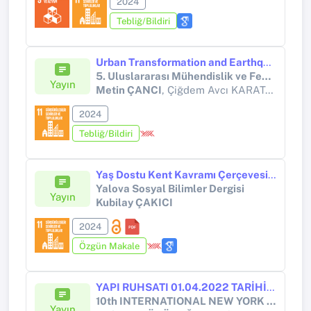
2024
Tebliğ/Bildiri
Urban Transformation and Earthqueke Resiilence Strategies and Case Study in Yalova
5. Uluslararası Mühendislik ve Fen Bilimleri Bildiri Kitabı
Yayın
Metin ÇANCI
, Çiğdem Avcı KARATAŞ, Sinem Bozatlı KARTAL, Ali PİŞKİN
2024
Tebliğ/Bildiri
Yaş Dostu Kent Kavramı Çerçevesinde Bibliyometrik Bir Analiz
Yalova Sosyal Bilimler Dergisi
Yayın
Kubilay ÇAKICI
2024
Özgün Makale
YAPI RUHSATI 01.04.2022 TARİHİ VE SONRASI OLAN KONUTLARDA KDV İADE UYGULAMASI
10th INTERNATIONAL NEW YORK CONFERENCE ON EVOLVING TRENDS IN INTERDISCIPLINARY RESEARCH & PRACTICES
Yayın