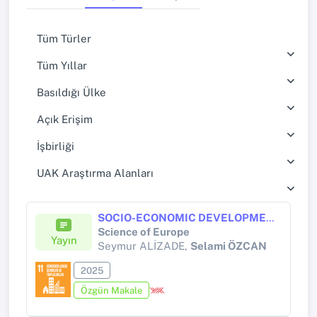
Tüm Türler
Tüm Yıllar
Basıldığı Ülke
Açık Erişim
İşbirliği
UAK Araştırma Alanları
SOCIO-ECONOMIC DEVELOPMENT TRAJECTORIES IN AZERBAIJAN: CURRENT TRENDS AND KEY CHALLENGES
Science of Europe
Yayın
Seymur ALİZADE,
Selami ÖZCAN
2025
Özgün Makale