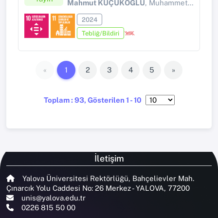
Mahmut KÜÇÜKOĞLU
, Muhammet Salih YILMAZ
2024
Tebliğ/Bildiri
«
1
2
3
4
5
»
Toplam : 93, Gösterilen 1 - 10
İletişim
Yalova Üniversitesi Rektörlüğü, Bahçelievler Mah.
Çınarcık Yolu Caddesi No: 26 Merkez - YALOVA, 77200
unis@yalova.edu.tr
0226 815 50 00