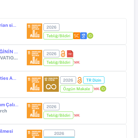
Enhancing mobility for the visually impaired with piezoelectric pedestrian signals
2026
Tebliğ/Bildiri
SİSMİK İZOLASYON YÖNTEMİNİN KOCAELİ İÇİN UYGULANABİLİRLİĞİNİN İRDELENMESİ VE MALİYET ANALİZİ
2026
8th INTERNATIONAL BLACK SEA SCIENTIFIC RESEARCH AND INNOVATION CONGRESS
Tebliğ/Bildiri
Investigation of The Effect of Earthquake Characteristics, Soil Properties And Damping on The Input Energy of Structures
2026
TR Dizin
Özgün Makale
Kentiçi Toplu Taşımada Karbon Ayak İzi Tahmini: Mersin İlinde Bir Durum Çalışması
2026
arch
Tebliğ/Bildiri
ilmesi
2026