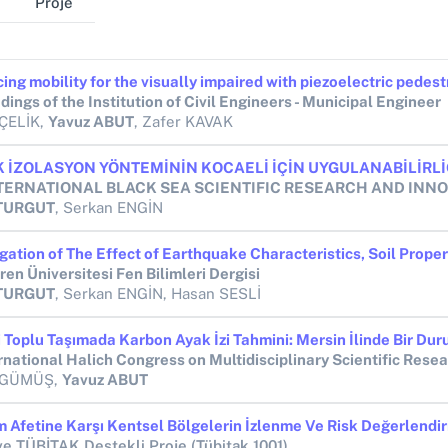
Proje
ings of the Institution of Civil Engineers - Municipal Engineer
ÇELİK,
Yavuz ABUT
, Zafer KAVAK
 TURGUT
, Serkan ENGİN
Eren Üniversitesi Fen Bilimleri Dergisi
 TURGUT
, Serkan ENGİN, Hasan SESLİ
rnational Halich Congress on Multidisciplinary Scientific Rese
 GÜMÜŞ,
Yavuz ABUT
 Afetine Karşı Kentsel Bölgelerin İzlenme Ve Risk Değerlendir
e TÜBİTAK Destekli Proje (Tübitak 1001)