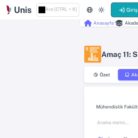
Unis
Ara [CTRL + K]
Giriş
Anasayfa
Akade
Amaç 11: S
Özet
Ak
Mühendislik Fakült