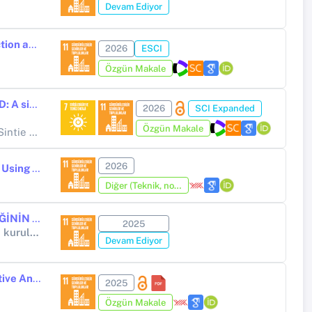
Devam Ediyor
Improved Pavement Quality Assurance via ANN Prediction of Compaction and Water Absorption Using Marshall Parameters
2026
ESCI
Özgün Makale
Optimized grounding design for 220/110 kV substations using CYMGRD: A simulation-based approach for safe and cost-efficient energy infrastructure
2026
SCI Expanded
Özgün Makale
 GEREMEW
2026
Comparative Seismic Assessment of Steel Moment-Resisting Frames Using Real and Artificial Spectrum-Matched Records under Multiple Soil Conditions
Diğer (Teknik, not, yorum, vaka takdimi, editöre mektup, özet, kitap krıtiği, araştırma notu, bilirkişi raporu ve benzeri)
SİSMİK İZOLASYON YÖNTEMİNİN KOCAELİ İÇİN UYGULANABİLİRLİĞİNİN İRDELENMESİ VE MALİYET ANALİZİ
2025
Diğer Kamu Kuruluşları (Yükseköğretim Kurumları Hariç) (Diğer kamu kuruluşları (Yükseköğretim Kurumları hariç))
Devam Ediyor
A SURF-Based Rigid Feature Tracking (RiFT) Approach for Cost-Effective Analysis of Fracture Behaviour in Asphalt Pavements
2025
Özgün Makale