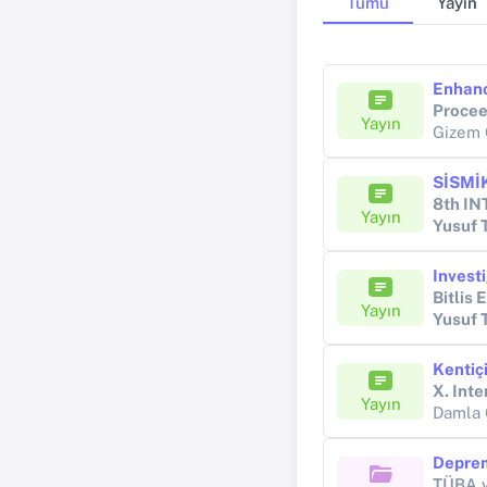
Tümü
Yayın
Proceed
Yayın
Gizem 
Yayın
Yusuf
Bitlis 
Yayın
Yusuf
X. Inte
Yayın
Damla
Deprem
TÜBA v