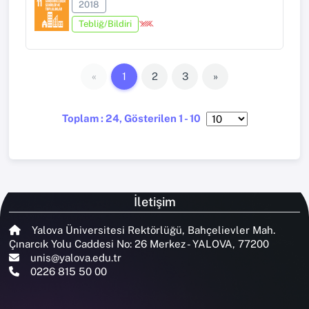
2018
Tebliğ/Bildiri
«
1
2
3
»
Toplam : 24, Gösterilen 1 - 10
İletişim
Yalova Üniversitesi Rektörlüğü, Bahçelievler Mah.
Çınarcık Yolu Caddesi No: 26 Merkez - YALOVA, 77200
unis@yalova.edu.tr
0226 815 50 00