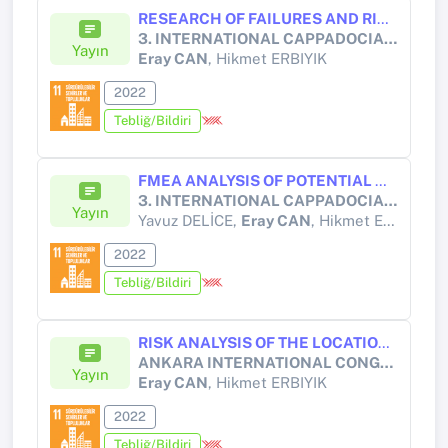
RESEARCH OF FAILURES AND RISKS OCCURING IN PROJECT AND MEASUREMENT OF QUARRY MINING ROADS GEOMETRY IN OPEN PIT MINING ACCORDING TO FMEA METHOD
3. INTERNATIONAL CAPPADOCIA SCIENTIFIC RESEARCH CONGRESS
Yayın
Eray CAN
, Hikmet ERBIYIK
2022
Tebliğ/Bildiri
FMEA ANALYSIS OF POTENTIAL HAZARDS AND RISKS IN CONSTRUCTION AND SURVEYING ACTIVITIES, ON IMMERSED TUNNEL TRANSPORTATION PROJECTS
3. INTERNATIONAL CAPPADOCIA SCIENTIFIC RESEARCH CONGRESS
Yayın
Yavuz DELİCE,
Eray CAN
, Hikmet ERBIYIK
2022
Tebliğ/Bildiri
RISK ANALYSIS OF THE LOCATION, PROJECT AND MEASUREMENT OF NEW PARKING AREAS BASED ON GEOGRAPHICAL INFORMATION SYSTEMS (GIS)
ANKARA INTERNATIONAL CONGRESS ON SCIENTIFIC RESEARCH-VII
Yayın
Eray CAN
, Hikmet ERBIYIK
2022
Tebliğ/Bildiri