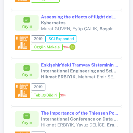
Assessing the effects of flight delays, distance, number of passengers and seasonality on revenue
Kybernetes
Yayın
Murat GÜVEN, Eyüp ÇALIK,
Başak ÇETİNGÜÇ
2019
SCI Expanded
Özgün Makale
Eskişehir’deki Tramvay Sisteminin Aynı Sistem Özellikleri Kullanan Diğer İllere Göre Karşılaştırılarak QFD Uygulaması İle İyileştirilmesi
International Engineering and Science Symposium’19
Yayın
Hikmet ERBIYIK
, Mehmet Emir SERHATLI
2019
Tebliğ/Bildiri
The Importance of the Thiessen Polygon Method that is one of theData Analysis Methods of the Geographic Information Systems(GIS) in Defining the High Capacity Mass Transportation Routes
International Conference on Data Science and Applications (ICONDATA 2018
Yayın
Hikmet ERBIYIK, Yavuz DELİCE,
Eray CAN