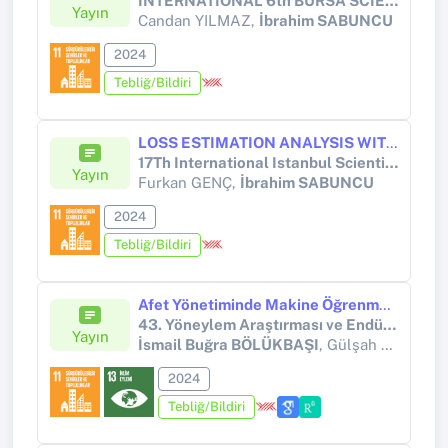
INTERNATIONAL 6th BURSA SCIENTIFIC RESEARCH CONGRESS
Yayın
Candan YILMAZ,
İbrahim SABUNCU
2024
Tebliğ/Bildiri
LOSS ESTIMATION ANALYSIS WITH EARTHQUAKE SIMULATION: ISTANBUL PROVINCE BAKIRKÖY DISTRICT
17Th International Istanbul Scientific Research Congress on Life , Mathematical Sciences
Yayın
Furkan GENÇ,
İbrahim SABUNCU
2024
Tebliğ/Bildiri
Afet Yönetiminde Makine Öğrenmesi Yöntemlerinin Kullanımına Yönelik Bir Bibliyometrik Analiz
43. Yöneylem Araştırması ve Endüstri Mühendisliği (YA/EM) Ulusal Kongresi
Yayın
İsmail Buğra BÖLÜKBAŞI
, Gülşah ŞAHİN, Selçuk ÇEBİ
2024
Tebliğ/Bildiri