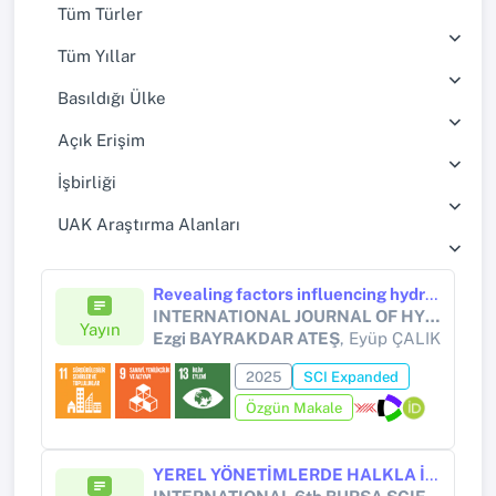
Tüm Türler
Tüm Yıllar
Basıldığı Ülke
Açık Erişim
İşbirliği
UAK Araştırma Alanları
Revealing factors influencing hydrogen energy investments using PLS-SEM
INTERNATIONAL JOURNAL OF HYDROGEN ENERGY
Yayın
Ezgi BAYRAKDAR ATEŞ
, Eyüp ÇALIK
2025
SCI Expanded
Özgün Makale
YEREL YÖNETİMLERDE HALKLA İLİŞKİLER VE YAPAY ZEKÂ DESTEKLİ CRM RAPORLAMA: VERİMLİLİK, DİJİTAL DÖNÜŞÜM VE VATANDAŞ MEMNUNİYETİ