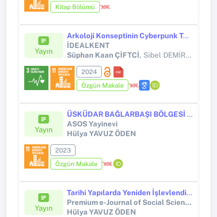
Kitap Bölümü
Arkoloji Konseptinin Cyberpunk Türünde Yansımaları
İDEALKENT
Yayın
Süphan Kaan ÇİFTCİ
, Sibel DEMİRARSLAN
2024
Özgün Makale
ÜSKÜDAR BAĞLARBAŞI BÖLGESİ VE TARİHİ EĞİTİM YAPILARI
ASOS Yayinevi
Yayın
Hülya YAVUZ ÖDEN
2023
Özgün Makale
Tarihi Yapılarda Yeniden İşlevlendirme ve Baltazzi Köşkü
Premium e-Journal of Social Science (PEJOSS)
Yayın
Hülya YAVUZ ÖDEN