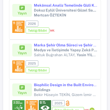
Mekânsal Analiz Temelinde Gizli Kalmış Bir Mozaik Avlu
Dokuz Eylül Üniversitesi Güzel Sanatlar Fakültesi'nin 50.Yılında: Sanat ve Tasarımın: Dünü, Bugünü ve Yarını Sempozyumu
Yayın
Mertcan ÖZTEKİN
2026
Tebliğ/Bildiri
Marka Şehir Olma Süreci ve Şehir Marka İmajı Üzerine Bir Araştırma
Medya ve İletişimde Yapay Zekâ Perspektifleri II. Öğrenci Sempozyumu
Yayın
Saltuk Buğrahan ALTAY,
Yasin YILMAZ
2025
Tebliğ/Bildiri
Biophilic Design in the Built Environment: Trends, Gaps and Future Directions
Buildings
Yayın
Bekir Hüseyin TEKİN, Gizem İzmir TUNAHAN, Zehra Nur DİŞÇİ,
2025