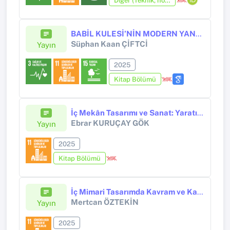
Diğer (Teknik, not, yorum, vaka takdimi, editöre mektup, özet, kitap krıtiği, araştırma notu, bilirkişi raporu ve benzeri)
BABİL KULESİ’NİN MODERN YANKISI: ARKOLOJİ KONSEPTİNİN ÇOKBOYUTLU ELEŞTİRİSİ
Süphan Kaan ÇİFTCİ
Yayın
2025
Kitap Bölümü
İç Mekân Tasarımı ve Sanat: Yaratıcı Uygulamalarda Sezgisellik ve İçsellik
Ebrar KURUÇAY GÖK
Yayın
2025
Kitap Bölümü
İç Mimari Tasarımda Kavram ve Kavrama Sürecinde Teknoloji
Mertcan ÖZTEKİN
Yayın
2025