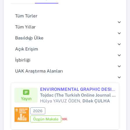
Tüm Türler
Tüm Yıllar
Basıldığı Ülke
Açık Erişim
İşbirliği
UAK Araştırma Alanları
ENVIRONMENTAL GRAPHIC DESIGN AND WAYFINDING SYSTEMS IN UNIVERSITY INTERIOR SPACES
Tojdac (The Turkish Online Journal of Design Art and Communication)
Yayın
Hülya YAVUZ ÖDEN,
Dilek ÇULHA
2026
Özgün Makale