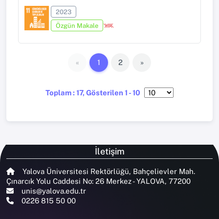
2023
Özgün Makale
«
1
2
»
Toplam : 17, Gösterilen 1 - 10
İletişim
Yalova Üniversitesi Rektörlüğü, Bahçelievler Mah.
Çınarcık Yolu Caddesi No: 26 Merkez - YALOVA, 77200
unis@yalova.edu.tr
0226 815 50 00