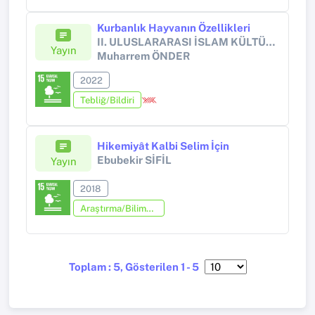
Kurbanlık Hayvanın Özellikleri
II. ULUSLARARASI İSLAM KÜLTÜR VE MEDENİYETİ SEMPOZYUMU KURBAN
Yayın
Muharrem ÖNDER
2022
Tebliğ/Bildiri
Hikemiyât Kalbi Selim İçin
Ebubekir SİFİL
Yayın
2018
Araştırma/Bilimsel Kitap (Tez Hariç)
Toplam : 5, Gösterilen 1 - 5