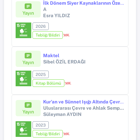
İlk Dönem Siyer Kaynaklarının Özellikleri
A
Yayın
Esra YILDIZ
2026
Tebliğ/Bildiri
Maktel
Sibel ÖZİL ERDAĞI
Yayın
2025
Kitap Bölümü
Kur’an ve Sünnet Işığı Altında Çevre Ahlak İlişkisi
Uluslararası Çevre ve Ahlak Sempozyumu (ISEM- International Symposium on the Environment and Morals)
Yayın
Süleyman AYDIN
2023
Tebliğ/Bildiri