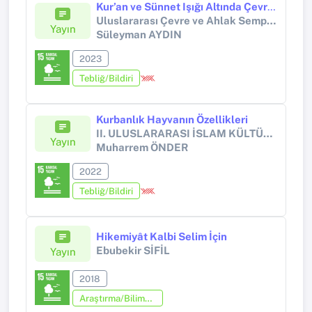
Kur’an ve Sünnet Işığı Altında Çevre Ahlak İlişkisi
Uluslararası Çevre ve Ahlak Sempozyumu (ISEM- International Symposium on the Environment and Morals)
Yayın
Süleyman AYDIN
2023
Tebliğ/Bildiri
Kurbanlık Hayvanın Özellikleri
II. ULUSLARARASI İSLAM KÜLTÜR VE MEDENİYETİ SEMPOZYUMU KURBAN
Yayın
Muharrem ÖNDER
2022
Tebliğ/Bildiri
Hikemiyât Kalbi Selim İçin
Ebubekir SİFİL
Yayın
2018
Araştırma/Bilimsel Kitap (Tez Hariç)