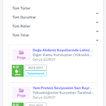
Tüm Türler
Tüm Durumlar
Tüm Roller
Tüm Yıllar
Doğu Akdeniz Koşullarında Lahoz Epinephelus aeneus un Larval Yetiştiricilik Olanaklarının Araştırılması
Diğer Kamu Kuruluşları (Yükseköğretim Kurumları Hariç) (Diğer kamu kuruluşları (Yükseköğretim Kurumları hariç))
Proje
Derya GÜROY
2013-2017
Tamamlandı
Yem Protein Seviyesinin Sarı Kuyruk Çiklit Türünün Pseudotropheusacei Büyüme Performansı ve Azot Boşaltımı Üzerine Etkileri
Yükseköğretim Kurumları Tarafından Destekli Bilimsel Araştırma Projesi (Yükseköğretim Kurumları tarafından destekli bilimsel araştırma projesi)
Proje
Derya GÜROY
2011-2012