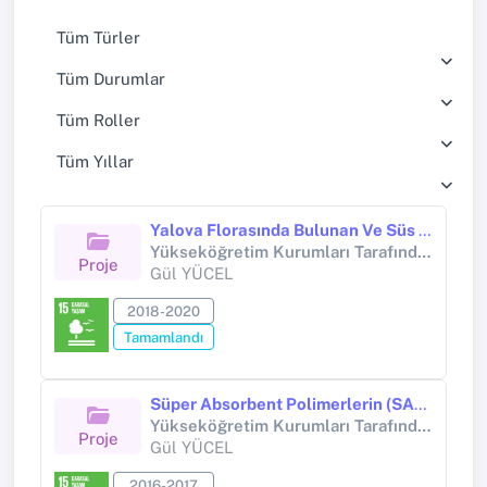
Tüm Türler
Tüm Durumlar
Tüm Roller
Tüm Yıllar
Yalova Florasında Bulunan Ve Süs Bitkisi Potansiyeli Olan Bazı Endemik Türlerin Generatif Üretimi
Yükseköğretim Kurumları Tarafından Destekli Bilimsel Araştırma Projesi (Yükseköğretim Kurumları tarafından destekli bilimsel araştırma projesi)
Proje
Gül YÜCEL
2018-2020
Tamamlandı
Süper Absorbent Polimerlerin (SAP - Sodyum Polikrilat) Tarımsal Uygulamalarda Kullanılması
Yükseköğretim Kurumları Tarafından Destekli Bilimsel Araştırma Projesi (Yükseköğretim Kurumları tarafından destekli bilimsel araştırma projesi)
Proje
Gül YÜCEL
2016-2017