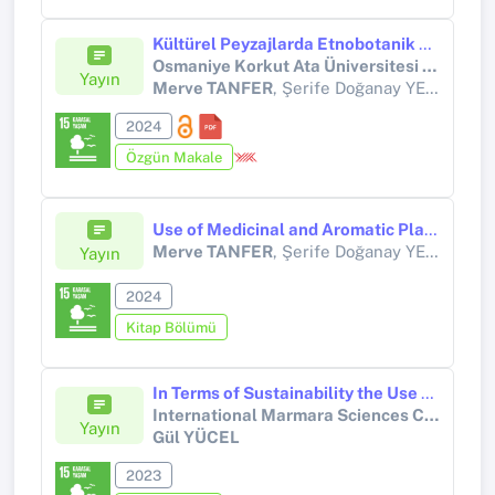
Kültürel Peyzajlarda Etnobotanik Değeri Olan Bitkilerin Potansiyel Kullanım Alanları: Güneydoğu Anadolu Bölgesi, Türkiye
Osmaniye Korkut Ata Üniversitesi Fen Bilimleri Enstitüsü Dergisi
Yayın
Merve TANFER
, Şerife Doğanay YENER, Selim BAYRAKTAR
2024
Özgün Makale
Use of Medicinal and Aromatic Plants of Balıkesir Province in Landscape Designs
Merve TANFER
, Şerife Doğanay YENER
Yayın
2024
Kitap Bölümü
In Terms of Sustainability the Use of Natural Plants and Their Evaluation As Ornamental Plants
International Marmara Sciences Congress
Yayın
Gül YÜCEL
2023