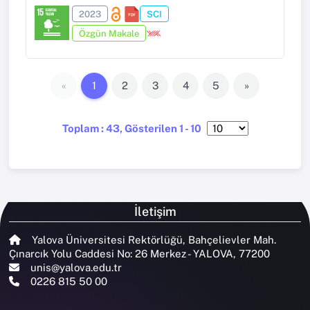
2023
SCI
Özgün Makale
«
1
2
3
4
5
»
Toplam : 43, Gösterilen 1 - 10
İletişim
Yalova Üniversitesi Rektörlüğü, Bahçelievler Mah.
Çınarcık Yolu Caddesi No: 26 Merkez - YALOVA, 77200
unis@yalova.edu.tr
0226 815 50 00