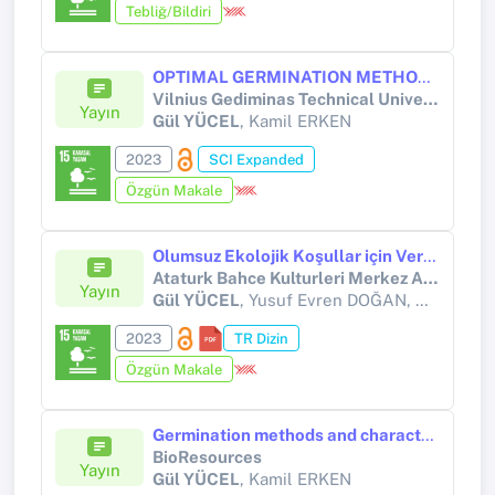
Tebliğ/Bildiri
OPTIMAL GERMINATION METHODS, ORNAMENTAL PLANT FEATURES, AND EX SITU CONSERVATION OF ENDEMIC CAMPANULA GRANDIS FISCH & C.A. MEY
Vilnius Gediminas Technical University
Yayın
Gül YÜCEL
, Kamil ERKEN
2023
SCI Expanded
Özgün Makale
Olumsuz Ekolojik Koşullar için Verbascum bombyciferum Boiss.’un Generatif Üretimi, Morfolojik ve Fenolojik Özelliklerinin Tanımlanması ve Ex-Situ Korunması
Ataturk Bahce Kulturleri Merkez Arastirma Enstitusu Mudurlugu
Yayın
Gül YÜCEL
, Yusuf Evren DOĞAN, Merve TANFER
2023
TR Dizin
Özgün Makale
Germination methods and characteristics of endemic Centaurea olympica DC. Koch grown in cultural conditions
BioResources
Yayın
Gül YÜCEL
, Kamil ERKEN