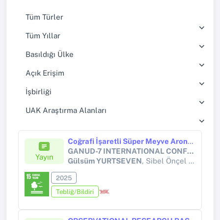
Tüm Türler
Tüm Yıllar
Basıldığı Ülke
Açık Erişim
İşbirliği
UAK Araştırma Alanları
Coğrafi İşaretli Süper Meyve Aronya: Tercih Nedenleri ve Alternatif Kullanım Alanları Üzerine Bir Araştırma-GEOGRAPHICALLY INDICATED SUPER FRUIT ARONIA: A STUDY ON REASONS FOR PREFERENCE AND ALTERNATIVE USES
GANUD-7 INTERNATIONAL CONFERENCE ON GASTRONOMY, NUTRITION AND DIETETICS
Yayın
Gülsüm YURTSEVEN
, Sibel Önçel GÜLER
2025
Tebliğ/Bildiri