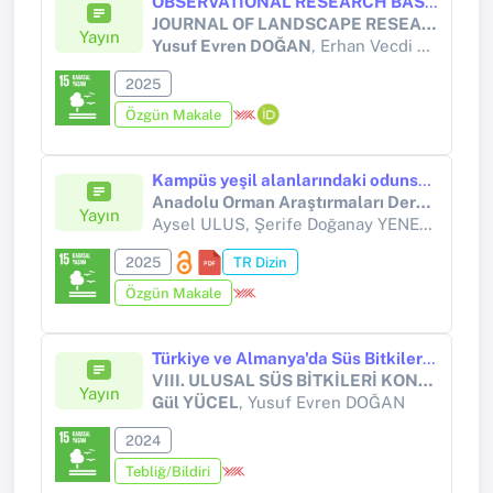
OBSERVATIONAL RESEARCH BASED ON SOCIAL MESSAGING DATA TOWARDS QUALITY CLASSIFICATION IN LANDSCAPE PLANTS
JOURNAL OF LANDSCAPE RESEARCH AND PRACTICES
Yayın
Yusuf Evren DOĞAN
, Erhan Vecdi KÜÇÜKERBAŞ
2025
Özgün Makale
Kampüs yeşil alanlarındaki odunsu bitki çeşitliliğinin sürdürülebilir yönetimi: İstanbul Üniversitesi-Cerrahpaşa, Bahçeköy kampüsü örneği
Anadolu Orman Araştırmaları Dergisi
Yayın
Aysel ULUS, Şerife Doğanay YENER, Eren Dağra SÖKMEN,
2025
TR Dizin
Özgün Makale
Türkiye ve Almanya'da Süs Bitkileri Sektöründe Yardımcı Personel İstihdamı Sorunlarının Karşılaştırmalı Analizi
VIII. ULUSAL SÜS BİTKİLERİ KONGRESİ
Yayın
Gül YÜCEL
, Yusuf Evren DOĞAN
2024
Tebliğ/Bildiri