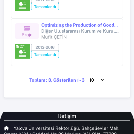
Tamamlandı
Optimizing the Production of Goods and Services by Mediterranean Woodland Ecosystems in the Context of Global Changes projesi Maximize the Production of Goods and Services of Mediterranean Forest Ecosystems in the Context of Global Changes Düzlerçamı/Turk
Diğer Uluslararası Kurum ve Kuruluşlar (Diğer Resmi Kurum ve Kuruluşlar)
Proje
Müfit ÇETİN
2013-2016
Tamamlandı
Toplam : 3, Gösterilen 1 - 3
İletişim
Yalova Üniversitesi Rektörlüğü, Bahçelievler Mah.