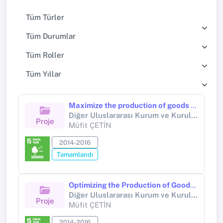
Tüm Türler
Tüm Durumlar
Tüm Roller
Tüm Yıllar
Maximize the production of goods and services of Mediterranean forest ecosystems in the context of global changes Antalya Turkey Component 4
Diğer Uluslararası Kurum ve Kuruluşlar (Diğer (Uluslararası))
Proje
Müfit ÇETİN
2014-2016
Tamamlandı
Optimizing the Production of Goods and Services by Mediterranean Woodland Ecosystems in the Context of Global Changes
Diğer Uluslararası Kurum ve Kuruluşlar (Diğer (Uluslararası))
Proje
Müfit ÇETİN
2014-2016