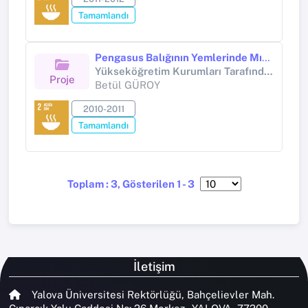
Tamamlandı
Pengasus Balığının Yemlerinde Mısır Gluteni Kullanımının Büyüme Performansı Yem Değerlendirme Vücut Kompozisyonu ve Azot Boşaltımı Üzerine Etkisi
Yükseköğretim Kurumları Tarafından Destekli Bilimsel Araştırma Projesi (Yükseköğretim Kurumları tarafından destekli bilimsel araştırma projesi)
Proje
Betül GÜROY
2010-2011
Tamamlandı
Toplam : 3, Gösterilen 1 - 3
İletişim
Yalova Üniversitesi Rektörlüğü, Bahçelievler Mah.