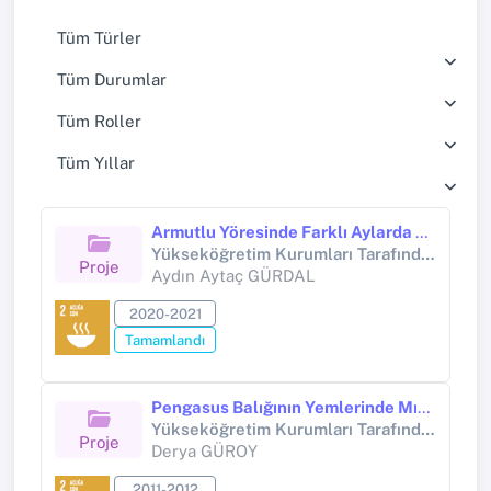
Tüm Türler
Tüm Durumlar
Tüm Roller
Tüm Yıllar
Armutlu Yöresinde Farklı Aylarda Elde Edilen Keçi ve İnek Sütlerinin Peynir Randımanına Etkilerinin İncelenmesi
Yükseköğretim Kurumları Tarafından Destekli Bilimsel Araştırma Projesi (Yükseköğretim Kurumları tarafından destekli bilimsel araştırma projesi)
Proje
Aydın Aytaç GÜRDAL
2020-2021
Tamamlandı
Pengasus Balığının Yemlerinde Mısır Gluteni Kullanımının Büyüme Performansı Yem Değerlendirme Vücut Kompozisyonu ve Azot Boşaltımı Üzerine Etkisi
Yükseköğretim Kurumları Tarafından Destekli Bilimsel Araştırma Projesi (Yükseköğretim Kurumları tarafından destekli bilimsel araştırma projesi)
Proje
Derya GÜROY
2011-2012