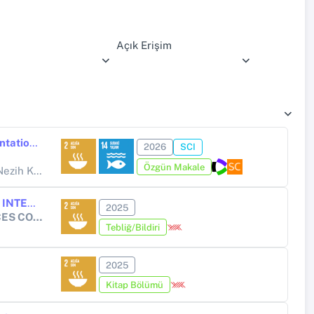
Açık Erişim
Effects of seaweed extract (Ulva sp. and Solieria chordalis) supplementation in high-lipid diets on the growth performance, digestive enzyme activity, and lipid metabolism in rainbow trout (Oncorhynchus mykiss)
2026
SCI
Özgün Makale
hmet GÜRLER, Vahid NASEH
UTILIZATION OF ULVA SPECIES FOR BIOPLASTIC PRODUCTION AND INTEGRATION INTO FOOD PACKAGING SYSTEMS
2025
8. INTERNATIONAL FOOD, AGRICULTURE AND VETERINARY SCIENCES CONGRESS
Tebliğ/Bildiri
2025
Kitap Bölümü