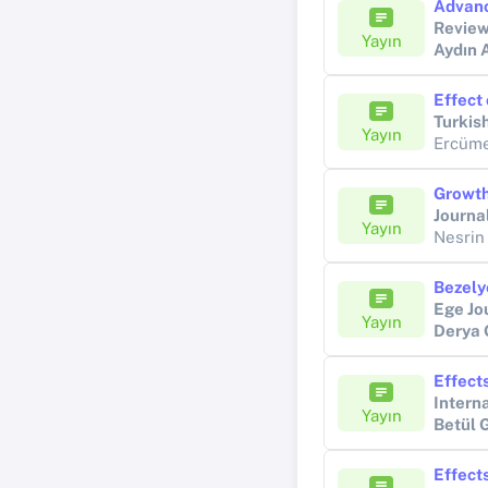
Advanc
Review
Yayın
Aydın 
Turkis
Yayın
Journa
Yayın
Nesrin
Ege Jo
Yayın
Derya
Intern
Yayın
Betül