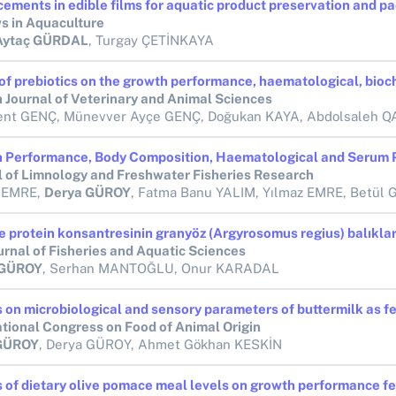
ements in edible films for aquatic product preservation and p
s in Aquaculture
Aytaç GÜRDAL
, Turgay ÇETİNKAYA
h Journal of Veterinary and Animal Sciences
l of Limnology and Freshwater Fisheries Research
 EMRE,
Derya GÜROY
, Fatma Banu YALIM, Yılmaz EMRE, Betül GÜROY, Serhan MANTOĞLU, On
urnal of Fisheries and Aquatic Sciences
 GÜROY
, Serhan MANTOĞLU, Onur KARADAL
ational Congress on Food of Animal Origin
 GÜROY
, Derya GÜROY, Ahmet Gökhan KESKİN