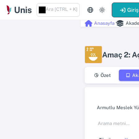
Unis
Ara [CTRL + K]
Giriş
Anasayfa
Akade
Amaç 2: A
Özet
Ak
Armutlu Meslek Yü