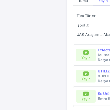
Tümü
Yayın
Tüm Türler
İşbirliği
UAK Araştırma Alan
Journa
Yayın
Derya
Yayın
Derya
Su Ürü
Emre 
Yayın