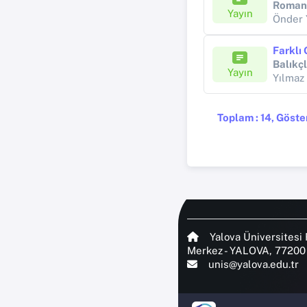
Romani
Yayın
Önder 
Balıkç
Yayın
Yılma
Toplam : 14, Göster
Yalova Üniversitesi 
Merkez - YALOVA, 77200
unis@yalova.edu.tr