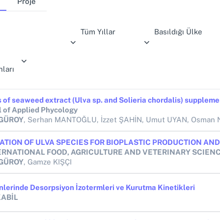
Proje
Tüm Yıllar
Basıldığı Ülke
ları
l of Applied Phycology
 GÜROY
, Serhan MANTOĞLU, İzzet ŞAHİN, Umut UYAN, Osman Nezih KENANOĞLU, Ercument GENC, Emre KABİL, Doğukan KAYA, Onur ERDEM, Onur KARADAL, Betül GÜROY, Soner BİLEN, Gökhan ARSLAN, Mustafa PEKCAN, A
 GÜROY
, Gamze KIŞÇI
nlerinde Desorpsiyon İzotermleri ve Kurutma Kinetikleri
KABİL