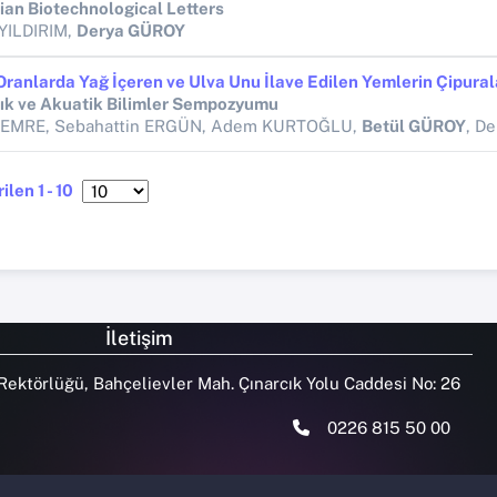
an Biotechnological Letters
YILDIRIM,
Derya GÜROY
lık ve Akuatik Bilimler Sempozyumu
z EMRE, Sebahattin ERGÜN, Adem KURTOĞLU,
Betül GÜROY
, De
ilen 1 - 10
İletişim
Rektörlüğü, Bahçelievler Mah. Çınarcık Yolu Caddesi No: 26
0226 815 50 00