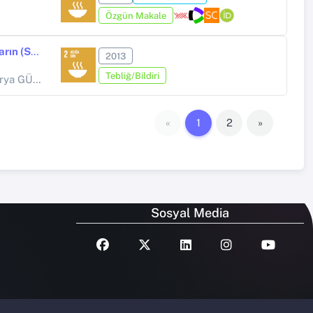
Özgün Makale
Farklı Oranlarda Yağ İçeren ve Ulva Unu İlave Edilen Yemlerin Çipuraların (Sparus aurata) Büyüme Performansı Üzerine Etkileri
2013
Tebliğ/Bildiri
rya GÜROY
«
1
2
»
Sosyal Media