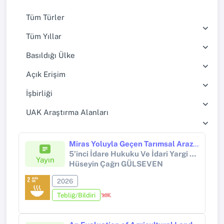
Tüm Türler
Tüm Yıllar
Basıldığı Ülke
Açık Erişim
İşbirliği
UAK Araştırma Alanları
Miras Yoluyla Geçen Tarımsal Arazilerin Paylaşılmasında İdarenin Dava Açma Hakkı
5’inci İdare Hukuku Ve İdari Yargi Uluslararasi Sempozyumu Isalaj 2025
Yayın
Hüseyin Çağrı GÜLSEVEN
2026
Tebliğ/Bildiri