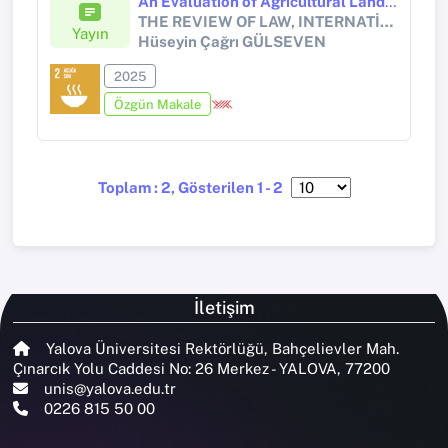
An Evaluation of Agricultural Land Consolidation in Türkiye in Terms of the Restriction of Property Rights
THE REVIEW OF LAW, INTERNATİONAL POLITICS AND ECONOMICS
Yayın
Hüseyin Çağrı GÜLSEVEN
2025
Özgün Makale
Toplam : 2, Gösterilen 1 - 2
İletişim
Yalova Üniversitesi Rektörlüğü, Bahçelievler Mah.
Çınarcık Yolu Caddesi No: 26 Merkez - YALOVA, 77200
unis@yalova.edu.tr
0226 815 50 00