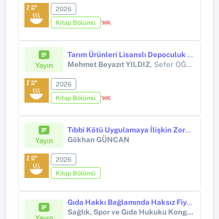
2026
Kitap Bölümü
Tarım Ürünleri Lisanslı Depoculuk Faaliyeti Kapsamında Lisanslı Depoculuk Sözleşmesi ve Elektronik Ürün Senetleri
Mehmet Beyazıt YILDIZ
, Sefer OĞUZ
Yayın
2026
Kitap Bölümü
Tıbbi Kötü Uygulamaya İlişkin Zorunlu Mali Sorumluluk Sigortasında Riziko
Gökhan GÜNCAN
Yayın
2026
Kitap Bölümü
Gıda Hakkı Bağlamında Haksız Fiyatlandırmanın Önlenmesine İlişkin İdarenin Yetki ve Görevleri
Sağlık, Spor ve Gıda Hukuku Kongresi
Yayın