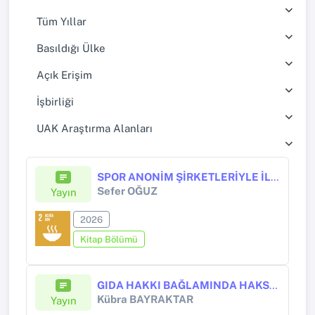
Tüm Yıllar
Basıldığı Ülke
Açık Erişim
İşbirliği
UAK Araştırma Alanları
SPOR ANONİM ŞİRKETLERİYLE İLGİLİ AYRIK HÜKÜMLERİN DEĞERLENDİRİLMESİ
Sefer OĞUZ
Yayın
2026
Kitap Bölümü
GIDA HAKKI BAĞLAMINDA HAKSIZ FİYATLANDIRMALARIN DENETİMİ: GÖREVLİ VE YETKİLİ İDARELER İLE YETKİLERİN ÇATIŞMASI SORUNU
Kübra BAYRAKTAR
Yayın