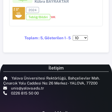
Kübra BAYRAKTAR
2024
Tebliğ/Bildiri
Toplam : 5, Gösterilen 1 - 5
İletişim
Yalova Üniversitesi Rektörlüğü, Bahçelievler Mah.
Çınarcık Yolu Caddesi No: 26 Merkez - YALOVA, 77200
unis@yalova.edu.tr
0226 815 50 00