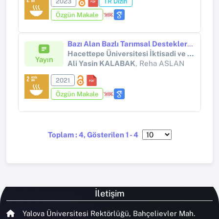
2023
TR Dizin
Özgün Makale
Bazı Alan Bazlı Tarımsal Desteklerin Buğday Üretimi Üzerindeki Etkisi: Balıkesir Örneği (2009-2015)
Hacettepe Üniversitesi İktisadi ve İdari Bilimler Fakültesi Dergisi
Yayın
Ali Yasin KALABAK
, Reha ASLAN
2021
Özgün Makale
Toplam : 4, Gösterilen 1 - 4
İletişim
Yalova Üniversitesi Rektörlüğü, Bahçelievler Mah.