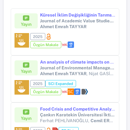
Küresel İklim Değişikliğinin Tarımsal İstihdam Üzerindeki Etkisi: Türkiye için ARDL Sınır Testi Yaklaşımı
Journal of Academic Value Studies (JAVStudies)
Yayın
Ahmet Emrah TAYYAR
2025
Özgün Makale
An analysis of climate impacts on agriculture production: Evidence from Türkiye by BMA and A-ARDL approaches
Journal of Environmental Management
Yayın
Ahmet Emrah TAYYAR
, Nijat GASİM, Ömer Faruk BİÇEN, Shahriyar MUKHTAROV
2025
SCI Expanded
Özgün Makale
Food Crisis and Competitive Analysis of Selected Agricultural Products in Türkiye
Çankırı Karatekin Üniversitesi İktisadi ve İdari Bilimler Fakültesi Dergisi
Yayın
Ferhat PEHLİVANOĞLU,
Cemil ERARSLAN