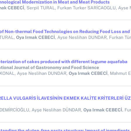
hnological Modernization in Meat and Meat Products
mak CEBECİ
, Serpil TURAL, Furkan Turker SARİCAOGLU, Ayse Nesliha
 of Non-thermal Food Technologies on Reducing Food Loss and
 TURAL,
Oya Irmak CEBECİ
, Ayse Neslihan DUNDAR, Furkan Türker SA
terization of cakes produced with different legume aquafaba
ational Journal of Gastronomy and Food Science
 KONAL, Ayse Neslihan DUNDAR,
Oya Irmak CEBECİ
, Mahmut Ekrem PARLAK, Furkan
 DEMİRCİOĞLU, Ayşe Neslihan DÜNDAR,
Oya Irmak CEBECİ
, Furkan T