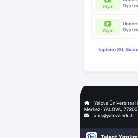
Oya Ir
Yayın
Oya Ir
Yayın
Toplam : 20, Göster
Yalova Üniversitesi 
Merkez - YALOVA, 77200
unis@yalova.edu.tr
Talent Yazılım