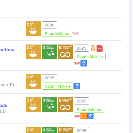
2026
Kitap Bölümü
2025
Optimization of ultrasound-assisted extraction of total phenolics and anthocyanin from purple onion peel
Özgün Makale
2025
ürker SARICAOĞLU
Özgün Makale
2025
oods
Kitap Bölümü
GLU
2025