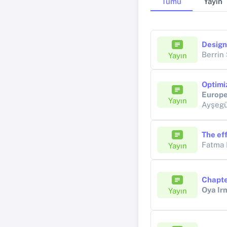
Tümü
Yayın
Design
Berrin
Yayın
Europe
Yayın
Ayşegü
The eff
Fatma
Yayın
Chapte
Oya Ir
Yayın