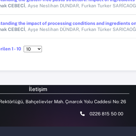
mak CEBECİ
, Ayse Neslihan DUNDAR, Furkan Turker SARİCAO
mak CEBECİ
, Ayşe Neslihan DÜNDAR, Furkan Türker SARICAO
ilen 1 - 10
İletişim
Rektörlüğü, Bahçelievler Mah. Çınarcık Yolu Caddesi No: 26
0226 815 50 00