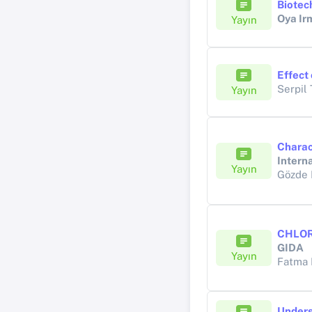
Biotec
Oya Ir
Yayın
Effect
Serpil
Yayın
Charac
Intern
Yayın
Gözde
GIDA
Yayın
Fatma