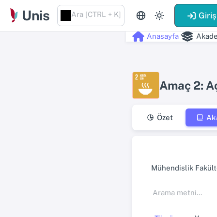
Unis
Ara [CTRL + K]
Giriş
Anasayfa
Akade
Amaç 2: A
Özet
Ak
Mühendislik Fakült