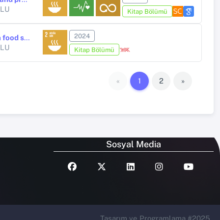
GLU
Kitap Bölümü
2024
Understanding the impact of processing conditions and ingredients on food structure of gluten-free pasta
ĞLU
Kitap Bölümü
«
1
2
»
Sosyal Media
Tasarım ve Programlama #2025