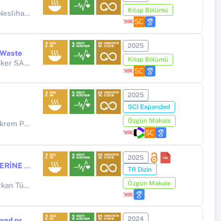
Kitap Bölümü
n DUNDAR
2025
 Waste
Kitap Bölümü
RİCAOGLU
2025
SCI Expanded
Özgün Makale
 Turker SARİCAOGLU
2025
CHLORELLA VULGARİS İLAVESİNİN EKMEK KALİTE KRİTERLERİ ÜZERİNE ETKİSİ
TR Dizin
Özgün Makale
ürker SARICAOĞLU
2024
Understanding the gluten-free pasta structure: Impact of ingredients and processes