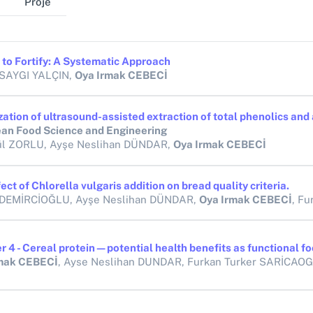
Proje
 to Fortify: A Systematic Approach
 SAYGI YALÇIN,
Oya Irmak CEBECİ
an Food Science and Engineering
l ZORLU, Ayşe Neslihan DÜNDAR,
Oya Irmak CEBECİ
ect of Chlorella vulgaris addition on bread quality criteria.
 DEMİRCİOĞLU, Ayşe Neslihan DÜNDAR,
Oya Irmak CEBECİ
, Furkan T
r 4 - Cereal protein—potential health benefits as functional f
mak CEBECİ
, Ayse Neslihan DUNDAR, Furkan Turker SARİCAO