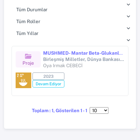
Tüm Durumlar
Tüm Roller
Tüm Yıllar
MUSHMED- Mantar Beta-Glukanları Ve Proteinlerini Bütünlestirerek Saglıklı Akdeniz Fonksiyonel Gıdasına Geçis: Stresle Baglantılı Saglık Sorunlarından Sonra Vücut Homeostazını Tesvik Etmek
Birleşmiş Milletler, Dünya Bankası, UNESCO, Avrupa Birliği ve Avrupa Konseyi Destekli Proje (H2020)
Proje
Oya Irmak CEBECİ
2023
Devam Ediyor
Toplam : 1, Gösterilen 1 - 1