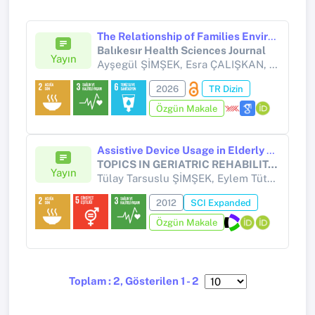
The Relationship of Families Environmental Behaviors with Child Health: A cross-sectional Study
Balıkesır Health Sciences Journal
Yayın
Ayşegül ŞİMŞEK, Esra ÇALIŞKAN, Suzi ÖZDEMİR, Emine ÇUBUKCU, Sinem ÖZTÜRKLER,
2026
TR Dizin
Özgün Makale
Assistive Device Usage in Elderly People and Evaluation of Mobility Level
TOPICS IN GERIATRIC REHABILITATION
Yayın
Tülay Tarsuslu ŞİMŞEK, Eylem Tütün YÜMİN, Meral SERTEL,
2012
SCI Expanded
Özgün Makale
Toplam : 2, Gösterilen 1 - 2