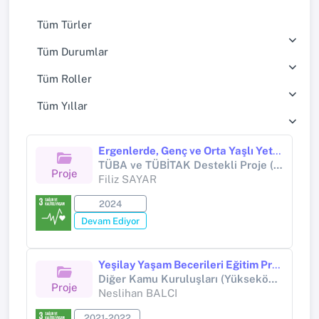
Tüm Türler
Tüm Durumlar
Tüm Roller
Tüm Yıllar
Ergenlerde, Genç ve Orta Yaşlı Yetişkinlerde Canlılık Etkisinin İleriye ve Geriye Dönük Zaman Algısı Üzerindeki Etkisi
TÜBA ve TÜBİTAK Destekli Proje (Tübitak 1002)
Proje
Filiz SAYAR
2024
Devam Ediyor
Yeşilay Yaşam Becerileri Eğitim Programı Geliştirme, Türkiye Etkililik ve Yaygınlaştırma Projesi
Diğer Kamu Kuruluşları (Yükseköğretim Kurumları Hariç) (Diğer kamu kuruluşları (Yükseköğretim Kurumları hariç))
Proje
Neslihan BALCI
2021-2022