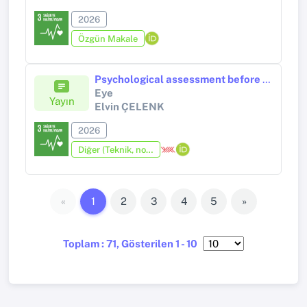
2026
Özgün Makale
Psychological assessment before blepharoplasty: an often overlooked aspect
Eye
Yayın
Elvin ÇELENK
2026
Diğer (Teknik, not, yorum, vaka takdimi, editöre mektup, özet, kitap krıtiği, araştırma notu, bilirkişi raporu ve benzeri)
«
1
2
3
4
5
»
Toplam : 71, Gösterilen 1 - 10