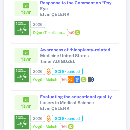
Response to the Comment on “Psychological assessment before blepharoplasty”
Eye
Yayın
Elvin ÇELENK
2026
Diğer (Teknik, not, yorum, vaka takdimi, editöre mektup, özet, kitap krıtiği, araştırma notu, bilirkişi raporu ve benzeri)
Awareness of rhinoplasty-related complications among adolescents and adults: A cross-sectional study
Medicine United States
Yayın
Taner ADIGÜZEL
2026
SCI Expanded
Özgün Makale
Evaluating the educational quality and reliability of YouTube videos on red light therapy for eye diseases
Lasers in Medical Science
Yayın
Elvin ÇELENK
2026
SCI Expanded
Özgün Makale