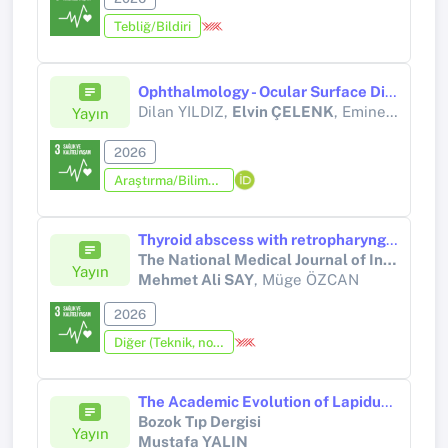
Tebliğ/Bildiri
Ophthalmology - Ocular Surface Disorders II
Dilan YILDIZ,
Elvin ÇELENK
, Emine Betül Akbaş ÖZYÜREK, Tuğçe Dursun YILMAZŞAMLI, Tahsin UZUNDEDE, Burcu IŞIK, Yavuz ORUÇ, Melisa Akgöz KOYUNCUOĞLU, Leyla Eryiğit EROĞUL, Kamuran AVCI, Murat KAŞIKCI, Özgür EROĞUL, Bora Deniz ARGON, Fatih ATMACA
Yayın
2026
Araştırma/Bilimsel Kitap (Tez Hariç)
Thyroid abscess with retropharyngeal extension causing vocal cord fixation
The National Medical Journal of India
Yayın
Mehmet Ali SAY
, Müge ÖZCAN
2026
Diğer (Teknik, not, yorum, vaka takdimi, editöre mektup, özet, kitap krıtiği, araştırma notu, bilirkişi raporu ve benzeri)
The Academic Evolution of Lapidus Surgery: Trends, Innovations, and Future Directions
Bozok Tıp Dergisi
Yayın
Mustafa YALIN