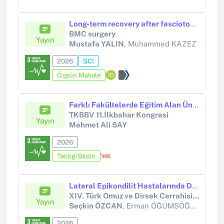
Long-term recovery after fasciotomy for earthquake-related acute compartment syndrome: a comparative study of pediatric and adult patients.
BMC surgery
Yayın
Mustafa YALIN
, Muhammed KAZEZ
2026
SCI
Özgün Makale
Farklı Fakültelerde Eğitim Alan Üniversite Öğrencilerinin Rinoplastiye Yönelik Tutumları ve Komplikasyon Farkındalıklarının Karşılaştırılması
TKBBV 11.İlkbahar Kongresi
Yayın
Mehmet Ali SAY
2026
Tebliğ/Bildiri
Lateral Epikondilit Hastalarında D Vitamini Ve Sistemik İmmün - İnflamasyon İndeksi Seviyelerinin Değerlendirilmesi
XIV. Türk Omuz ve Dirsek Cerrahisi Kongresi (2026)
Yayın
Seçkin ÖZCAN
, Erman ÖĞÜMSÖĞÜTLÜ
2026