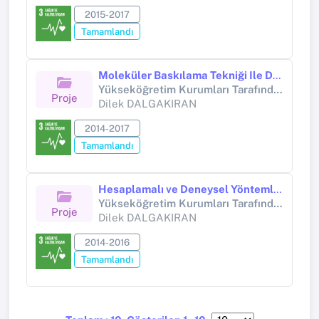
2015-2017
Tamamlandı
Moleküler Baskılama Tekniği Ile Doksisiklin Baskılı Kontakt Lenslerin Hazırlanması Ve Kornea Neovaskülarizasyon Tedavisi Amacıyla In Vivo Ve In Vitro İlaç Salım Performanslarının Belirlenmesi
Yükseköğretim Kurumları Tarafından Destekli Bilimsel Araştırma Projesi (Yükseköğretim Kurumları tarafından destekli bilimsel araştırma projesi)
Proje
Dilek DALGAKIRAN
2014-2017
Tamamlandı
Hesaplamalı ve Deneysel Yöntemler Kullanarak Moleküler Baskılama Tekniği ile Monosiklin BaskılıPolimer Jellerin Tasarlanması ve İlaç Salım Performanslarının Belirlenmesi
Yükseköğretim Kurumları Tarafından Destekli Bilimsel Araştırma Projesi (Yükseköğretim Kurumları tarafından destekli bilimsel araştırma projesi)
Proje
Dilek DALGAKIRAN
2014-2016
Tamamlandı