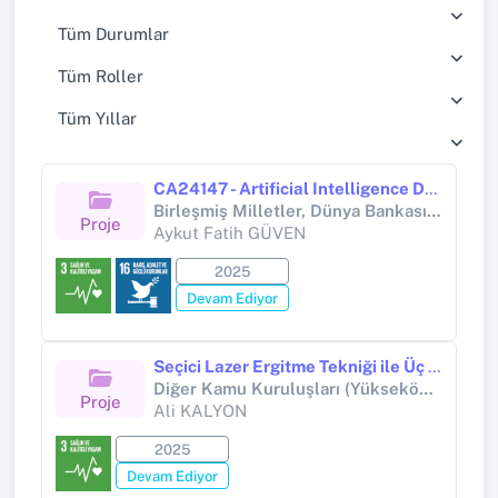
Tüm Durumlar
Tüm Roller
Tüm Yıllar
CA24147 - Artificial Intelligence Driven Dental AgEstimation Network (AID-AgE)
Birleşmiş Milletler, Dünya Bankası, UNESCO, Avrupa Birliği ve Avrupa Konseyi Destekli Proje (COST)
Proje
Aykut Fatih GÜVEN
2025
Devam Ediyor
Seçici Lazer Ergitme Tekniği ile Üç Yönlü Periyodik Minimal Yüzeyli Tibial İmplant Tasarımı ve Üretimi
Diğer Kamu Kuruluşları (Yükseköğretim Kurumları Hariç) (Tüseb A GRUBU ACİL AR-GE PROJELERİ)
Proje
Ali KALYON
2025
Devam Ediyor