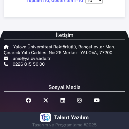
Toplam : 10, Gösterilen 1 - 10
İletişim
Yalova Üniversitesi Rektörlüğü, Bahçelievler Mah.
Çınarcık Yolu Caddesi No: 26 Merkez - YALOVA, 77200
unis@yalova.edu.tr
0226 815 50 00
Sosyal Media
Talent Yazılım
Tasarım ve Programlama #2025