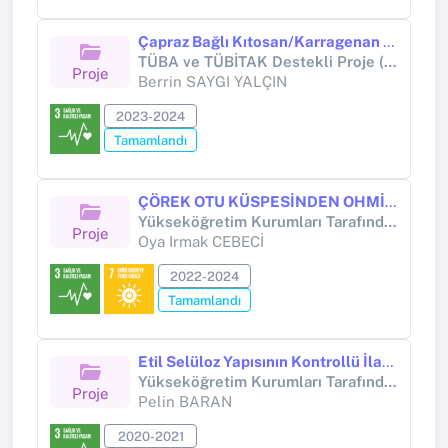
Çapraz Bağlı Kıtosan/Karragenan Hıdrojellerının Sentezı, İlaç Salım Sıstemlerınde Uygulanması ve Karakterızasyonu
TÜBA ve TÜBİTAK Destekli Proje (TÜBİTAK PROJESİ)
Proje
Berrin SAYGI YALÇIN
2023-2024
Tamamlandı
ÇÖREK OTU KÜSPESİNDEN OHMİK ISITMA SİSTEMİ DESTEKLİ BİYOBOZUNUR FİLM ÜRETİMİ
Yükseköğretim Kurumları Tarafından Destekli Bilimsel Araştırma Projesi (Yükseköğretim Kurumları tarafından destekli bilimsel araştırma projesi)
Proje
Oya Irmak CEBECİ
2022-2024
Tamamlandı
Etil Selüloz Yapısının Kontrollü İlaç Salınımının İncelenmesi
Yükseköğretim Kurumları Tarafından Destekli Bilimsel Araştırma Projesi (Yükseköğretim Kurumları tarafından destekli bilimsel araştırma projesi)
Proje
Pelin BARAN
2020-2021