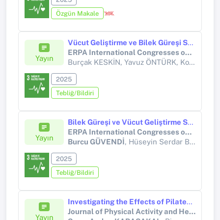
Özgün Makale
Vücut Geliştirme ve Bilek Güreşi Sporu ile Uğraşan Sporcuların Atletik Zihinsel Enerjilerinin İncelenmesi
ERPA International Congresses on Education 2025
Yayın
Burçak KESKİN, Yavuz ÖNTÜRK, Koray GİRGİN, Ferdağ ÖZARAS,
2025
Tebliğ/Bildiri
Bilek Güreşi ve Vücut Geliştirme Sporcularının Besin Takviyelerine olan İnançlarının Egzersiz Bağımlılığı ve Zihinsel Dayanıklılık İle İlişkisi
ERPA International Congresses on Education 2025 MERSİN
Yayın
Burcu GÜVENDİ
, Hüseyin Serdar BOZAT, İbrahim ŞAHİN, Yavuz GÜVENDİ, Melek Zülal ACAR, Burçak KESKİN
2025
Tebliğ/Bildiri
Investigating the Effects of Pilates on Body Composition, Posture, and Psychosocial Parameters in Women With and Without Obesity: A Randomized Controlled Study
Journal of Physical Activity and Health
Yayın