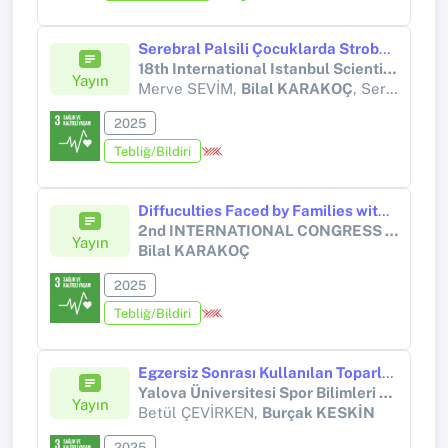
Serebral Palsili Çocuklarda Stroboskopik Gözlük Kullanımının El Becerilerinin Gelişimine Etkisinin İncelenmesi
18th International Istanbul Scientific Research Congress
Yayın
Merve SEVİM,
Bilal KARAKOÇ
, Serkan UZLAŞIR
2025
Tebliğ/Bildiri
Diffuculties Faced by Families with Disabled Children
2nd INTERNATIONAL CONGRESS OF SPORT SCIENCES
Yayın
Bilal KARAKOÇ
2025
Tebliğ/Bildiri
Egzersiz Sonrası Kullanılan Toparlanma Stratejilerinin Fizyolojik Parametrelere Etkisi
Yalova Üniversitesi Spor Bilimleri Dergisi
Yayın
Betül ÇEVİRKEN,
Burçak KESKİN
2025