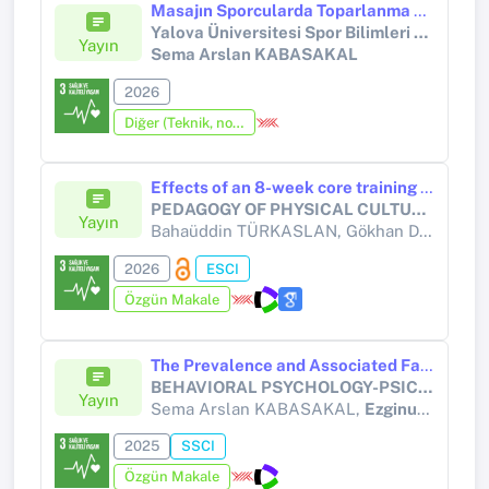
Masajın Sporcularda Toparlanma ve Performans Üzerine Akut ve Kronik Etkileri
Yalova Üniversitesi Spor Bilimleri Dergisi
Yayın
Sema Arslan KABASAKAL
2026
Diğer (Teknik, not, yorum, vaka takdimi, editöre mektup, özet, kitap krıtiği, araştırma notu, bilirkişi raporu ve benzeri)
Effects of an 8-week core training program on COP-based postural sway and functional performance in male amateur soccer players
PEDAGOGY OF PHYSICAL CULTURE AND SPORTS
Yayın
Bahaüddin TÜRKASLAN, Gökhan DELİCEOĞLU,
2026
ESCI
Özgün Makale
The Prevalence and Associated Factors of Food Addiction and Internet Addiction in Turkish Adults
BEHAVIORAL PSYCHOLOGY-PSICOLOGIA CONDUCTUAL
Yayın
Sema Arslan KABASAKAL,
Ezginur ÇELİK
2025
SSCI
Özgün Makale