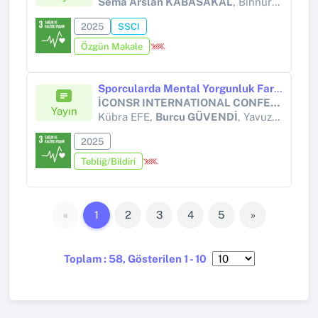
Sema Arslan KABASAKAL
, Binnur DELİCE
2025
SSCI
Özgün Makale
Sporcularda Mental Yorgunluk Farkındalığının Tükenmişlik ile İlşkisi
İCONSR INTERNATIONAL CONFERENCES ON SOCIAL SCIENCE RESEARCH
Yayın
Kübra EFE,
Burcu GÜVENDİ
, Yavuz ÖNTÜRK, Ahmet BİRLİK
2025
Tebliğ/Bildiri
«
1
2
3
4
5
»
Toplam : 58, Gösterilen 1 - 10